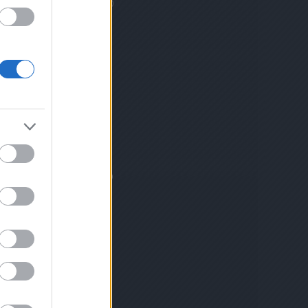
egyetem
(
1
)
építészet
(
7
)
film
(
2
)
forró víz
(
1
)
franciák
(
2
)
francia
zóna
(
4
)
Fucsou
(
4
)
Fuzhou
(
4
)
gyermekkereskedelem
(
1
)
Gyöngyös
(
1
)
hadifoglyok
(
1
)
hajszarito
(
1
)
Harbin
(
1
)
Harbin
sör
(
1
)
Harom kiralysag
(
1
)
Hebei
(
1
)
Hermann Béla
(
1
)
Holdujev
(
4
)
Holokauszt
(
2
)
horoszkóp
(
1
)
Hszian
(
1
)
Hugyecz László
(
3
)
hullagyalázás
(
1
)
jakok
(
1
)
Japán
(
1
)
Jeff Healey
(
1
)
Jiuzhaigou
(
1
)
Jüe
(
1
)
kajalas
(
5
)
kajálás
(
3
)
Kangxi
(
1
)
Karl
Höcker Albuma
(
1
)
Kelet-Kína
(
4
)
Kicsit magamról
(
2
)
kicsit
magamrol
(
4
)
kicsit magamról
(
2
)
kínai katolikus
(
4
)
Kobe
(
1
)
Kommunista Part (KKP)
(
2
)
Komor Izidor
(
1
)
Komor Pál
(
1
)
koncessziók
(
17
)
Konfuciusz
(
2
)
Krasznahorkai László
(
1
)
kultúrpercek
(
2
)
Ladislav Hudec
(
2
)
láma
(
1
)
Leinz Lajos
(
1
)
Lin
Zexu
(
1
)
ló éve
(
1
)
Lu Hszün
(
1
)
Lu Xun
(
1
)
Macau
(
1
)
Magyarorszag
(
6
)
magyar
tancok
(
1
)
Makaó
(
1
)
Málta
(
1
)
mandzsu
(
1
)
Mandzsúria
(
1
)
mészárlás
(
2
)
Ming sírok
(
1
)
Monarchia
(
13
)
munka
(
4
)
muszlimok
(
4
)
muveszet
(
3
)
muzeum
(
7
)
Nagy Jü
(
1
)
Nagy
Yu
(
1
)
nemetek
(
3
)
Nemzetiségek Parkja
(
1
)
Notre
Dame des Victoires
(
1
)
Nyugat-