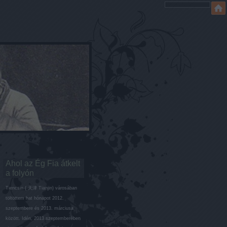
Ahol az Ég Fia átkelt
a folyón
Tiencsin ( 天津 Tianjin) városában
töltöttem hat hónapot 2012.
szeptembere és 2013. márciusa
között. Idén, 2013 szeptemberében