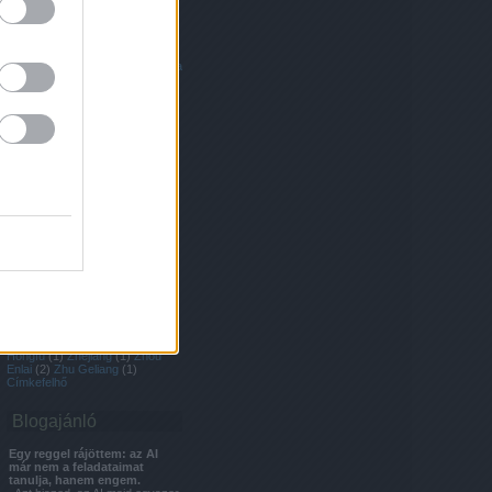
Kína
(
1
)
ópiumháborúk
(
4
)
összeesküvés
(
5
)
Osztrák-
Magyar Köztársaság
(
6
)
Panama
(
1
)
Park
(
2
)
Park Hotel
(
1
)
Peking
(
4
)
piros
(
1
)
Piros
Lámpások
(
1
)
portugál
(
1
)
Potala
Palota
(
1
)
prostituáltak
(
1
)
Qiing
(
1
)
Qing
(
3
)
Qingdao
(
2
)
Qin Shi
Huang
(
1
)
rejtély
(
2
)
reklamfilm
(
1
)
Sanghai
(
5
)
Sanghaj
(
5
)
Shaoxing
(
1
)
Sichuan
(
1
)
sör
(
2
)
Steve Berry
(
1
)
szamárhús
(
1
)
Szecsuán
(
1
)
szekták
(
1
)
Szibéria
(
1
)
Taishan
(
1
)
táncakadémia
(
1
)
taoista
templom
(
1
)
Tianjin
(
26
)
tianjin
(
1
)
Tibet
(
1
)
tibeti buddhizmus
(
1
)
Tiencsin
(
27
)
titkos
társaságok
(
2
)
Trebitsch
(
1
)
Tsingtao sör
(
1
)
Tvrtko
(
2
)
Ulan-
Ude
(
1
)
Usszurijszk
(
2
)
uszoda
(
1
)
utazas
(
1
)
utazás
(
10
)
Világörökség
(
3
)
vonat
(
3
)
Wanghailou
(
1
)
whiskey
(
1
)
Woori Bank
(
1
)
Xiamen
(
2
)
Xian
(
1
)
Xi Kai templom
(
1
)
Yue
(
1
)
zene
(
2
)
Zhang Yangxi
(
1
)
Zhao
Hongfu
(
1
)
Zhejiang
(
1
)
Zhou
Enlai
(
2
)
Zhu Geliang
(
1
)
Címkefelhő
Blogajánló
Egy reggel rájöttem: az AI
már nem a feladataimat
tanulja, hanem engem.