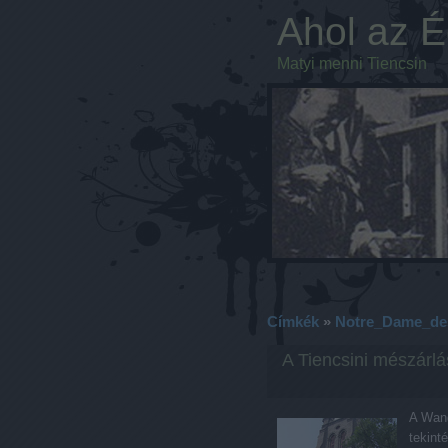
Ahol az Ég
Matyi menni Tiencsin
Címkék
»
Notre_Dame_des
A Tiencsini mészárlá
A Wang
tekint