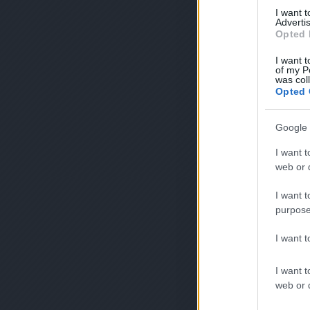
I want 
Advertis
Opted 
I want t
of my P
was col
Opted 
Google 
I want t
web or d
I want t
purpose
I want 
I want t
web or d