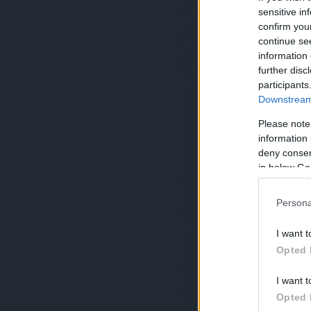
sensitive in
confirm you
continue se
information 
further disc
participants
Downstream 
Please note
information 
deny consent
in below Go
Persona
I want t
Opted 
I want t
Opted 