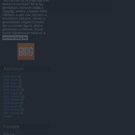
Azt hiszed, az AI majd egyszer
elveszi a munkád? Én is így
gondoltam, egészen addig a
reggelig, amikor a kávém fölött
rájöttem: a gép már rég nem a
munkámra pályázik, hanem a
gondolataim mögötti csendre.
Azt a csendet figyeli, ahol a
döntéseim születnek. Rövid.
Szinte fájdalmasan rövid ez a…
aitrend.blog.hu
Archívum
2016 július
(
2
)
2016 június
(
4
)
2016 május
(
1
)
2016 április
(
4
)
2016 március
(
4
)
2015 május
(
2
)
2015 március
(
2
)
2014 október
(
1
)
2014 február
(
1
)
2014 január
(
5
)
2013 október
(
2
)
2013 február
(
2
)
Tovább
...
Feedek
RSS 2.0