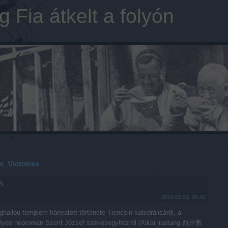
 Fia átkelt a folyón
_Victoires
s
2014.02.21. 05:42
hailou templom hányatott története Tiencsin katedrálisáról, a
élyes neoromán Szent József székesegyházról (Xikai jiaotang 西开教