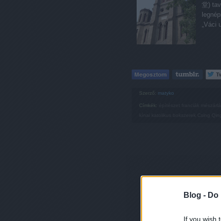
堂) tav
legnép
„Váci 
Szerző:
matyko
Címkék:
építészet
franciák
mészárlá
kínai katolikus
bokszerek
Csing
Qin
Blog -
Do 
If you wish 