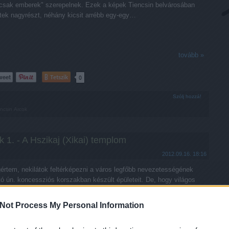
csak emberek" szerepelnek. Ezek a képek Tiencsin belvárosában
tek nagyrészt, néhány kicsit arrébb egy-egy…
tovább »
Tetszik
0
Szólj hozzá!
encsin
Arcok
 1. - A Hszikaj (Xikai) templom
2012.09.16. 18:16
gértem, nekilátok feltérképezni a város legfőbb nevezetességének
ó ún. koncessziós korszakban készült épületeit. De, hogy világos
, miről is beszélek, pár sorban megvilágítom a hátteret. Ez a korszak
0-as években kezdődött, amikor a nyugati hatalmak az ópiumháborúk
Not Process My Personal Information
…