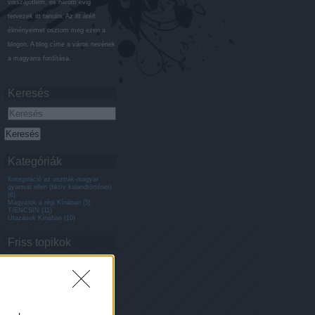
visszajöttem, és három évig
tervezek itt tanulni. Az itt átélt
élményeimet osztom meg ezen a
blogon. A blog címe a város nevének
a magyarra fordítása.
Keresés
Kategóriák
Konspiráció az osztrák-magyar
gyarmat ellen (fiktív kalandtörténet)
(
6
)
Magyarok a régi Kínában
(
5
)
TIENCSIN
(
11
)
Utazások Kínában
(
10
)
Friss topikok
Chouwen:
@matyko: Sok sikert
akkor! Haha, januárban végeztem
szerencsére!
(
2015.09.19. 08:53
)
A
forróvíz-töltés nemes konfuciánus
hagyománya
NekemNemEzKell:
Érdekes.Még
ilyesmit....Jó, ha az ember tanul!
(
2014.02.23. 10:19
)
A Tiencsini