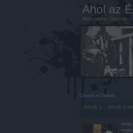
Ahol az Ég
Matyi menni Tiencsin
Címkék
»
Címkék
Arcok 1. - Arcok a b
Ahogy 
megér 