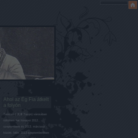
Ahol az Ég Fia átkelt
a folyón
Tiencsin ( 天津 Tianjin) városában
töltöttem hat hónapot 2012.
szeptembere és 2013. márciusa
között. Idén, 2013 szeptemberében