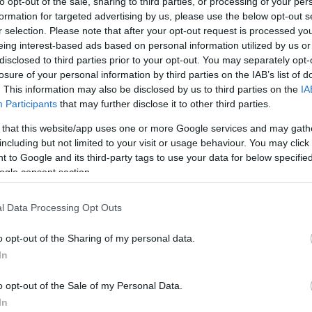
to opt-out of the sale, sharing to third parties, or processing of your per
tovább »
formation for targeted advertising by us, please use the below opt-out s
r selection. Please note that after your opt-out request is processed y
eing interest-based ads based on personal information utilized by us or
Tetszik
0
disclosed to third parties prior to your opt-out. You may separately opt-
2
komment
losure of your personal information by third parties on the IAB’s list of
. This information may also be disclosed by us to third parties on the
IA
ncessziók
francia zóna
Xi Kai templom
kínai katolikus
Participants
that may further disclose it to other third parties.
 that this website/app uses one or more Google services and may gath
including but not limited to your visit or usage behaviour. You may click 
 to Google and its third-party tags to use your data for below specifi
ogle consent section.
l Data Processing Opt Outs
o opt-out of the Sharing of my personal data.
In
o opt-out of the Sale of my Personal Data.
In