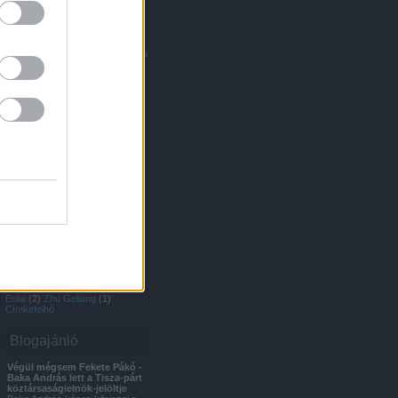
Kína
(
1
)
ópiumháborúk
(
4
)
összeesküvés
(
5
)
Osztrák-
Magyar Köztársaság
(
6
)
Panama
(
1
)
Park
(
2
)
Park Hotel
(
1
)
Peking
(
4
)
piros
(
1
)
Piros
Lámpások
(
1
)
portugál
(
1
)
Potala
Palota
(
1
)
prostituáltak
(
1
)
Qiing
(
1
)
Qing
(
3
)
Qingdao
(
2
)
Qin Shi
Huang
(
1
)
rejtély
(
2
)
reklamfilm
(
1
)
Sanghai
(
5
)
Sanghaj
(
5
)
Shaoxing
(
1
)
Sichuan
(
1
)
sör
(
2
)
Steve Berry
(
1
)
szamárhús
(
1
)
Szecsuán
(
1
)
szekták
(
1
)
Szibéria
(
1
)
Taishan
(
1
)
táncakadémia
(
1
)
taoista
templom
(
1
)
Tianjin
(
26
)
tianjin
(
1
)
Tibet
(
1
)
tibeti buddhizmus
(
1
)
Tiencsin
(
27
)
titkos
társaságok
(
2
)
Trebitsch
(
1
)
Tsingtao sör
(
1
)
Tvrtko
(
2
)
Ulan-
Ude
(
1
)
Usszurijszk
(
2
)
uszoda
(
1
)
utazás
(
10
)
utazas
(
1
)
Világörökség
(
3
)
vonat
(
3
)
Wanghailou
(
1
)
whiskey
(
1
)
Woori Bank
(
1
)
Xiamen
(
2
)
Xian
(
1
)
Xi Kai templom
(
1
)
Yue
(
1
)
zene
(
2
)
Zhang Yangxi
(
1
)
Zhao
Hongfu
(
1
)
Zhejiang
(
1
)
Zhou
Enlai
(
2
)
Zhu Geliang
(
1
)
Címkefelhő
Blogajánló
Végül mégsem Fekete Pákó -
Baka András lett a Tisza-párt
köztársaságielnök-jelöltje