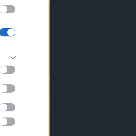
egyetem
(
1
)
építészet
(
7
)
film
(
2
)
forró víz
(
1
)
franciák
(
2
)
francia
zóna
(
4
)
Fucsou
(
4
)
Fuzhou
(
4
)
gyermekkereskedelem
(
1
)
Gyöngyös
(
1
)
hadifoglyok
(
1
)
hajszarito
(
1
)
Harbin
(
1
)
Harbin
sör
(
1
)
Harom kiralysag
(
1
)
Hebei
(
1
)
Hermann Béla
(
1
)
Holdujev
(
4
)
Holokauszt
(
2
)
horoszkóp
(
1
)
Hszian
(
1
)
Hugyecz László
(
3
)
hullagyalázás
(
1
)
jakok
(
1
)
Japán
(
1
)
Jeff Healey
(
1
)
Jiuzhaigou
(
1
)
Jüe
(
1
)
kajálás
(
3
)
kajalas
(
5
)
Kangxi
(
1
)
Karl
Höcker Albuma
(
1
)
Kelet-Kína
(
4
)
Kicsit magamról
(
2
)
kicsit
magamról
(
2
)
kicsit magamrol
(
4
)
kínai katolikus
(
4
)
Kobe
(
1
)
Kommunista Part (KKP)
(
2
)
Komor Izidor
(
1
)
Komor Pál
(
1
)
koncessziók
(
17
)
Konfuciusz
(
2
)
Krasznahorkai László
(
1
)
kultúrpercek
(
2
)
Ladislav Hudec
(
2
)
láma
(
1
)
Leinz Lajos
(
1
)
Lin
Zexu
(
1
)
ló éve
(
1
)
Lu Hszün
(
1
)
Lu Xun
(
1
)
Macau
(
1
)
Magyarorszag
(
6
)
magyar
tancok
(
1
)
Makaó
(
1
)
Málta
(
1
)
mandzsu
(
1
)
Mandzsúria
(
1
)
mészárlás
(
2
)
Ming sírok
(
1
)
Monarchia
(
13
)
munka
(
4
)
muszlimok
(
4
)
muveszet
(
3
)
muzeum
(
7
)
Nagy Jü
(
1
)
Nagy
Yu
(
1
)
nemetek
(
3
)
Nemzetiségek Parkja
(
1
)
Notre
Dame des Victoires
(
1
)
Nyugat-