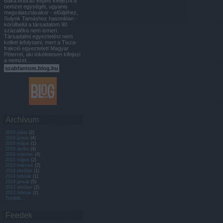
Baka András képes kifejezni a
nemzet egységét, ugyanis
megválasztásakor - elődjéhez,
Sulyok Tamáshoz hasonlóan -
körülbelül a társadalom 90
százaléka nem ismeri.
Társadalmi egyeztetést nem
kellett lefolytatni, mert a Tisza-
frakció egyeztetett Magyar
Péterrel, aki tökéletesen kifejezi
a nemzet…
szabfantom.blog.hu
Archívum
2016 július
(
2
)
2016 június
(
4
)
2016 május
(
1
)
2016 április
(
4
)
2016 március
(
4
)
2015 május
(
2
)
2015 március
(
2
)
2014 október
(
1
)
2014 február
(
1
)
2014 január
(
5
)
2013 október
(
2
)
2013 február
(
2
)
Tovább
...
Feedek