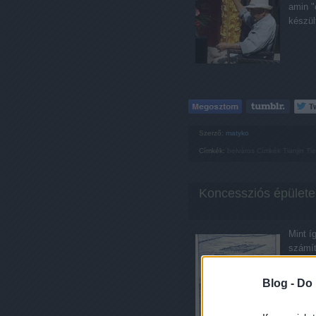
amin "
készül
Szerző:
matyko
Címkék:
belváros
Címkék
Tianjin
Ti
Koncessziós épületek
Mint í
számít
legyen
az 186
Blog -
Do 
során