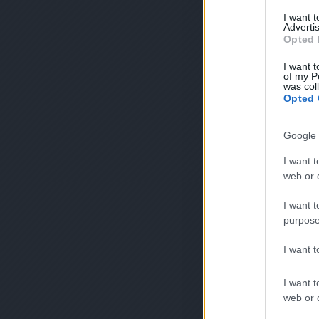
I want 
Advertis
Opted 
I want t
of my P
was col
Opted 
Google 
I want t
web or d
I want t
purpose
I want 
I want t
web or d