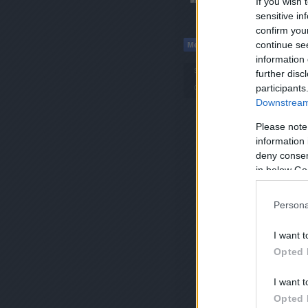
If you wish 
sensitive in
confirm you
continue se
information 
Szerző:
matyko
further disc
participants
Címkék:
Címkék
Tianjin
Tiencsin
ko
Downstream 
Please note
information 
deny consent
in below Go
Persona
I want t
Opted 
I want t
Opted 