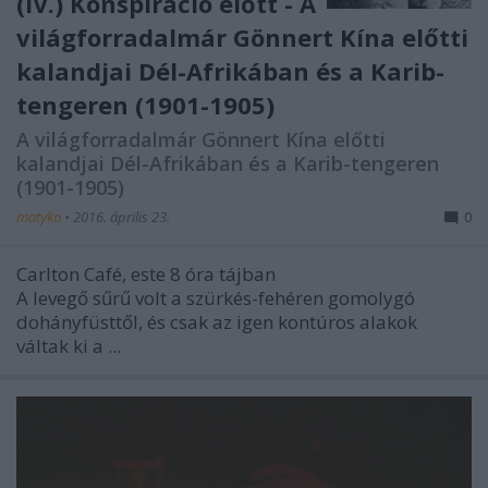
(IV.) Konspiráció előtt - A
világforradalmár Gönnert Kína előtti
kalandjai Dél-Afrikában és a Karib-
tengeren (1901-1905)
A világforradalmár Gönnert Kína előtti
kalandjai Dél-Afrikában és a Karib-tengeren
(1901-1905)
matyko
•
2016. április 23.
0
Carlton Café, este 8 óra tájban
A levegő sűrű volt a szürkés-fehéren gomolygó
dohányfüsttől, és csak az igen kontúros alakok
váltak ki a ...