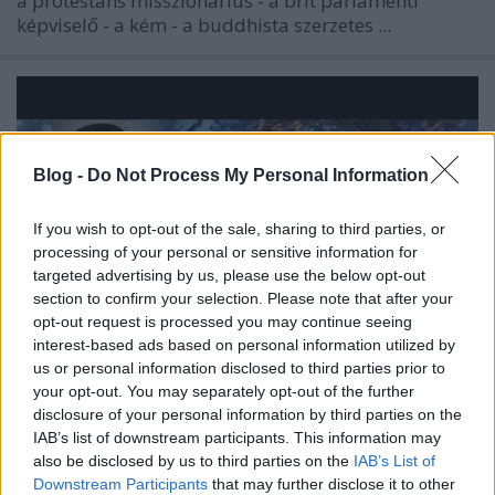
a protestáns misszionárius - a brit parlamenti
képviselő - a kém - a buddhista szerzetes ...
Blog -
Do Not Process My Personal Information
If you wish to opt-out of the sale, sharing to third parties, or
processing of your personal or sensitive information for
targeted advertising by us, please use the below opt-out
section to confirm your selection. Please note that after your
opt-out request is processed you may continue seeing
interest-based ads based on personal information utilized by
us or personal information disclosed to third parties prior to
your opt-out. You may separately opt-out of the further
TVRTKO túlmegy minden határon - A
disclosure of your personal information by third parties on the
IAB’s list of downstream participants. This information may
könyv titka [Trianoni riportfilm]
also be disclosed by us to third parties on the
IAB’s List of
Downstream Participants
that may further disclose it to other
matyko
•
2016. június 06.
0