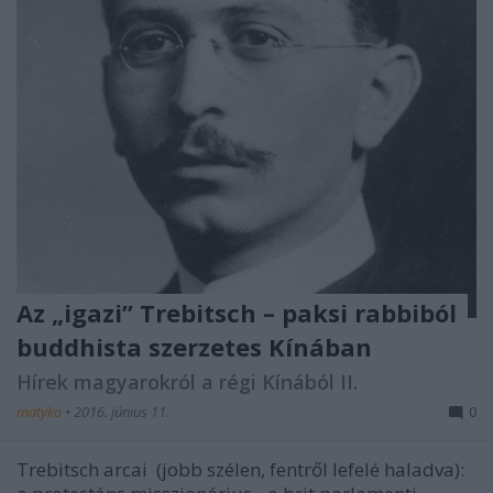
Az „igazi” Trebitsch – paksi rabbiból
buddhista szerzetes Kínában
Hírek magyarokról a régi Kínából II.
matyko
•
2016. június 11.
0
Trebitsch arcai
(jobb szélen, fentről lefelé haladva):