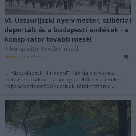
VI. Usszurijszki nyelvmester, szibériai
deportált és a budapesti emlékek - a
konspirátor tovább mesél
A konspirátor tovább mesél
matyko
•
2016. július 02.
0
... „Abbudapesti Hírlaaap!” - kiáltja a rikkancs,
miközben a villamos csörög az Űllőin, szekereket
hajtanak szitkozódó kocsisok, törökmézárus ...