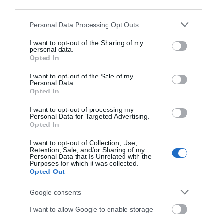
third parties.
Ahogyan azt
márciusban megírtam
, itt bizony film
Please note that this website/app uses one or more Google
Personal Data Processing Opt Outs
készült. Tiencsin felkeltette a Trianon után nyomozó
services and may gather and store information including but
Vujity Tvrtko figyelmét is, és az általa ...
not limited to your visit or usage behaviour. You may click to
I want to opt-out of the Sharing of my
personal data.
grant or deny consent to Google and its third-party tags to
Opted In
use your data for below specified purposes in below Google
consent section.
I want to opt-out of the Sale of my
Personal Data.
Opted In
I want to opt-out of processing my
Personal Data for Targeted Advertising.
Opted In
I want to opt-out of Collection, Use,
Retention, Sale, and/or Sharing of my
Personal Data that Is Unrelated with the
Purposes for which it was collected.
Opted Out
Google consents
I want to allow Google to enable storage
A cigányzenekar, akik halálra