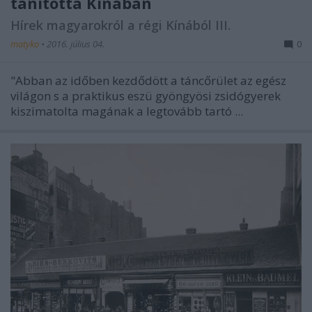
tanította Kínában
Hírek magyarokról a régi Kínából III.
matyko
•
2016. július 04.
0
"Abban az időben kezdődött a táncőrület az egész
világon s a praktikus eszü gyöngyösi zsidógyerek
kiszimatolta magának a legtovább tartó ...