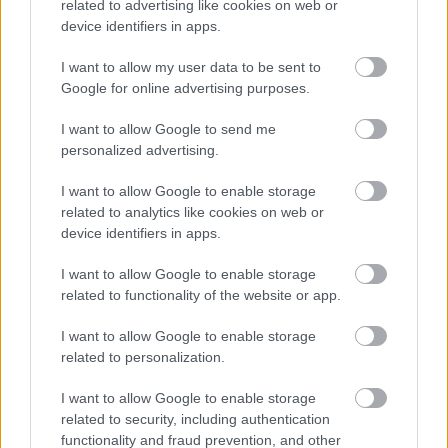
related to advertising like cookies on web or
muzsikálták magukat – Komor Izidor
device identifiers in apps.
emlékei
I want to allow my user data to be sent to
Hírek magyarokról a régi Kínából I.
Google for online advertising purposes.
matyko
•
2016. június 03.
0
I want to allow Google to send me
personalized advertising.
Komor Izidor volt annak a sanghaji zsidó közösséget
I want to allow Google to enable storage
mentő Komor Pálnak az apja, aki
Hudec László
related to analytics like cookies on web or
sztárépítész
mellett talán a ...
device identifiers in apps.
I want to allow Google to enable storage
related to functionality of the website or app.
I want to allow Google to enable storage
related to personalization.
I want to allow Google to enable storage
related to security, including authentication
functionality and fraud prevention, and other