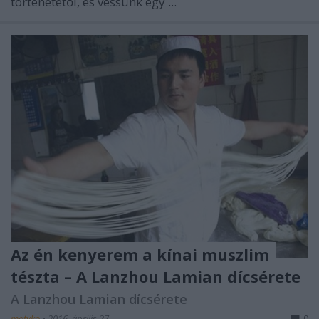
történetétől, és vessünk egy ...
Az én kenyerem a kínai muszlim
tészta – A Lanzhou Lamian dícsérete
A Lanzhou Lamian dícsérete
matyko
•
2016. április 27.
0